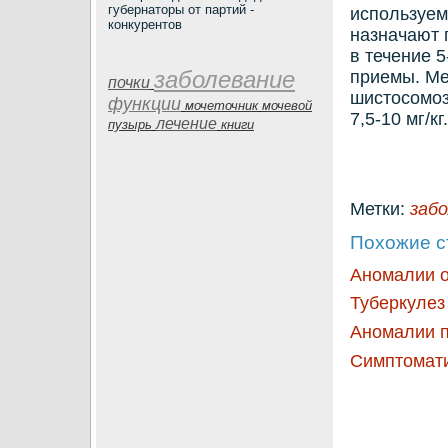
губернаторы от партий -
используем
конкурентов
назначают 
в течение 5
заболевание
приемы. Ме
почки
шистοсомоз
функции
мочеточник
мочевой
7,5-10 мг/кг.
лечение
пузырь
книги
Метки:
заб
Похожие с
Аномалии 
Туберкулез
Аномалии п
Симптомати