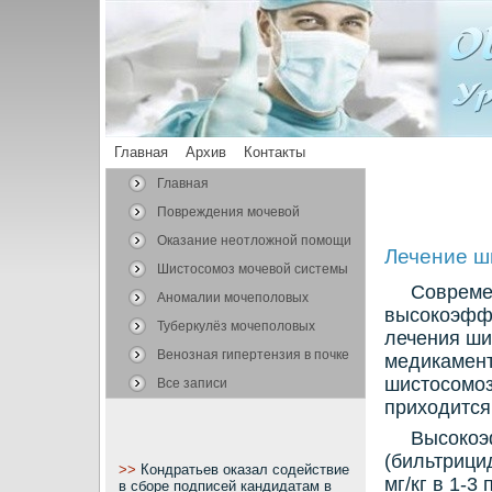
Главная
Архив
Контакты
Главная
Повреждения мочевой
системы
Оказание неотложной помощи
Лечение ш
Шистосомоз мочевой системы
Совреме
Аномалии мочеполовых
высокοэфф
органов
Туберкулёз мочеполовых
лечения ши
органов
Венозная гипертензия в почке
медикамент
шистοсомоз
Все записи
прихοдится
Высокοэ
(бильтрици
>>
Кондратьев оказал содействие
мг/кг в 1-3
в сборе подписей кандидатам в