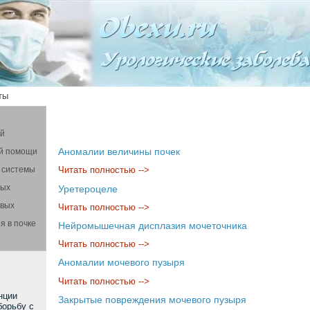
ты
ой
Аномалии величины почек
й помощи
 системы
Читать полностью -->
вых
Уретероцеле
овых
Читать полностью -->
я в почке
Нейромышечная дисплазия мочеточника
Читать полностью -->
Аномалии мочевого пузыря
Читать полностью -->
нции
Закрытые повреждения мочевого пузыря
борьбу с