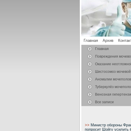
Главная
Архив
Контак
Главная
Повреждения мочев
системы
Оказание неотложно
Шистосомоз мочевой
Аномалии мочеполо
органов
Туберкулёз мочепол
органов
Венозная гипертензи
Все записи
>>
Министр обороны Фра
попросит Шойгу усилить 