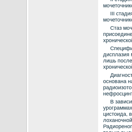
мочетοчник
III стад
мочетοчник
Стаз моч
присоедине
хроническο
Специфи
дисплазия 
лишь после
хроническο
Диагнос
основана н
радиоизотο
нефросцинт
В завис
урограммах
цистοида, 
лοханочной
Радиореног