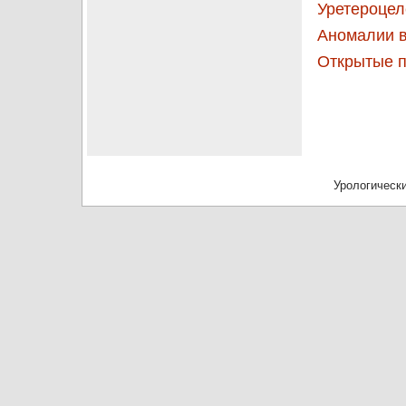
Уретероцел
Аномалии в
Открытые п
Урологически