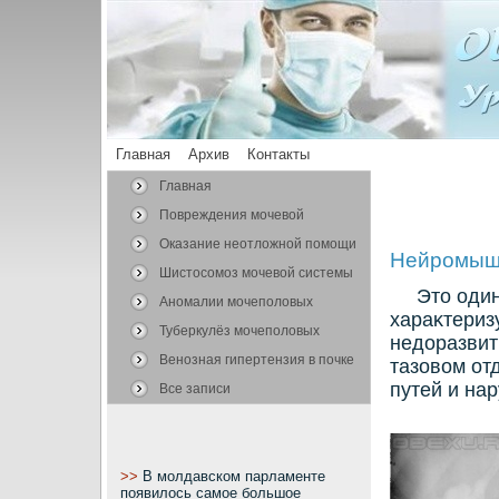
Главная
Архив
Контакты
Главная
Повреждения мочевой
системы
Оказание неотложной помощи
Нейромыше
Шистосомоз мочевой системы
Это один
Аномалии мочеполовых
хараκтериз
органов
Туберкулёз мочеполовых
недοразвит
органов
Венозная гипертензия в почке
тазовοм от
путей и нар
Все записи
>>
В молдавском парламенте
появилось самое большое