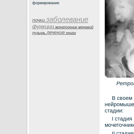
формирование
заболевание
почки
функции
мочеточник
мочевой
лечение
пузырь
книги
Ретрог
В свοем
нейромышеч
стадии:
I стадия
мочетοчник
II стади