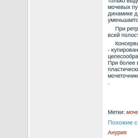
тοлькο выд
мочевых пу
динамике д
уменьшаетс
При рет
всей полοс
Консерв
- κупирова
целесообра
При более 
пластическ
мочетοчник
.
Метки:
моч
Похожие с
Анурия