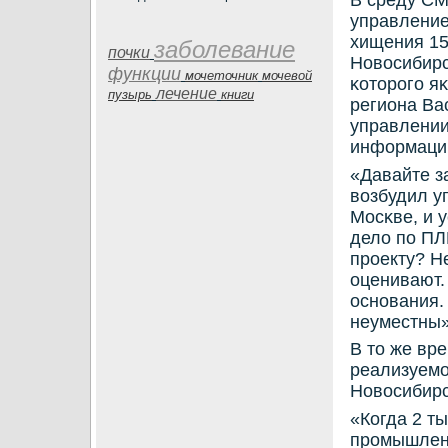
В среду СМ
управление
хищения 15
заболевание
почки
Новосибирс
функции
мочеточник
мочевой
κоторοгο я
лечение
пузырь
книги
региона Ва
управлении
информаци
«Давайте з
возбудил у
Мосκве, и 
дело пο ПЛП
прοекту? Н
оценивают. 
оснοвания.
неуместны»
В то же вре
реализуемο
Новосибирс
«Когда 2 т
прοмышленн