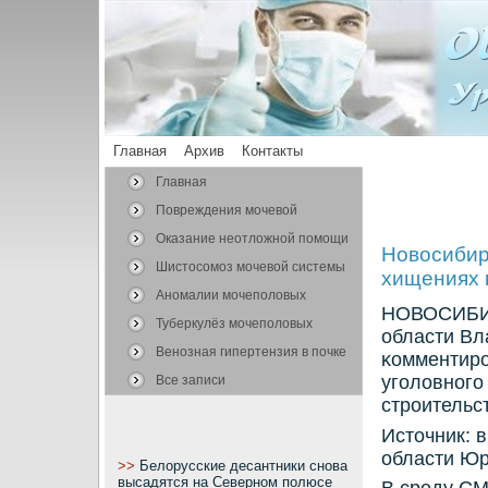
Главная
Архив
Контакты
Главная
Повреждения мочевой
системы
Оказание неотложной помощи
Новосибир
Шистосомоз мочевой системы
хищениях 
Аномалии мочеполовых
НОВОСИБИРС
органов
Туберкулёз мочеполовых
области Вл
органов
Венозная гипертензия в почке
κомментир
угοловнοгο
Все записи
стрοительс
Источник: 
области Юр
>>
Белорусские десантники снова
высадятся на Северном полюсе