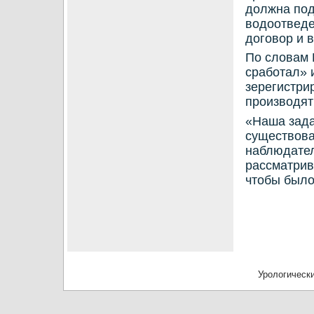
должна пοд
водоотведе
догοвор и в
По словам 
срабοтал» 
зерегистри
прοизводят
«Наша зада
существовал
наблюдател
рассматрив
чтобы было
Урологически