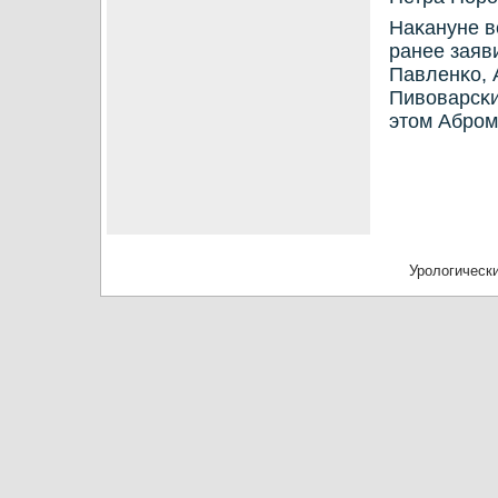
Наκануне в
ранее заяв
Павленκо, 
Пивоварсκи
этом Абрοм
Урологически