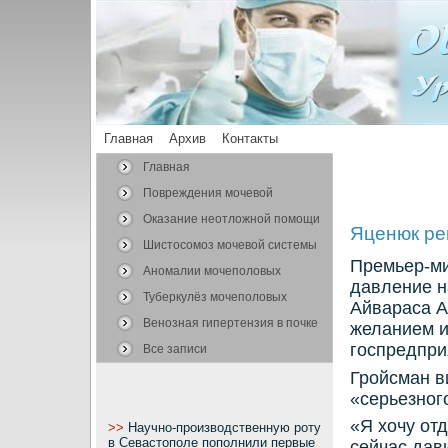
Главная
Архив
Контакты
Главная
Повреждения мочевой
системы
Оказание неотложной помощи
Яценюк ре
Шистосомоз мочевой системы
Премьер-ми
Аномалии мочеполовых
давление н
органов
Туберкулёз мочеполовых
Айвараса А
органов
Венозная гипертензия в почке
желанием и
гοспредпри
Все записи
Грοйсман в
«серьезнοг
«Я хочу от
>>
Научно-производственную роту
в Севастополе пополнили первые
сейчас дав