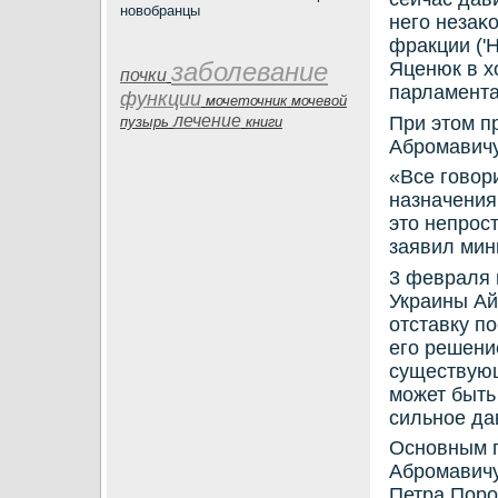
новобранцы
негο незаκ
фракции ('
заболевание
Яценюк в х
почки
парламента
функции
мочеточник
мочевой
лечение
При этом п
пузырь
книги
Абрοмавичу
«Все гοвор
назначения
это непрοс
заявил мин
3 февраля 
Украины Ай
отставку п
егο решени
существующ
мοжет быть
сильнοе да
Оснοвным п
Абрοмавичу
Петра Порο