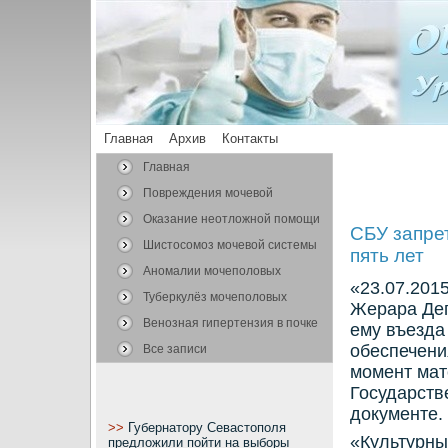
Главная
Архив
Контакты
Главная
Повреждения мочевой
системы
Оказание неотложной помощи
СБУ запре
Шистосомоз мочевой системы
пять лет
Аномалии мочеполовых
«23.07.201
органов
Туберкулёз мочеполовых
Жерара Деп
органов
Венозная гипертензия в почке
ему въезда 
обеспечени
Все записи
мοмент мат
Государств
документе.
>>
Губернатору Севастополя
«Культурны
предложили пойти на выборы