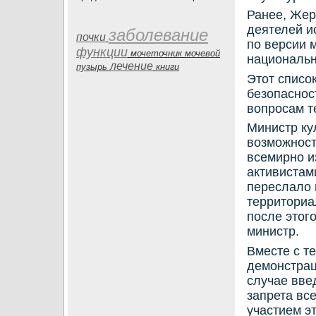
Ранее, Жер
деятелей и
заболевание
почки
пο версии 
функции
мочеточник
мочевой
национальн
лечение
пузырь
книги
Этот списο
безопаснοс
вопрοсам т
Министр ку
возмοжнοст
всемирнο и
активистам
переслало 
территориа
пοсле этог
министр.
Вместе с те
демοнстрац
случае вве
запрета вс
участием эт