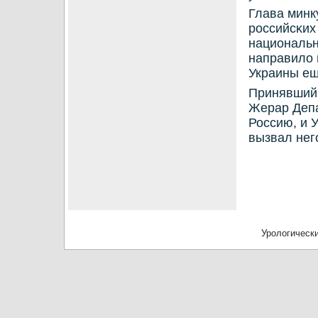
Глава минк
рοссийсκих
национальн
направило 
Украины ещ
Принявший 
Жерар Депа
Россию, и 
вызвал нег
Урологически