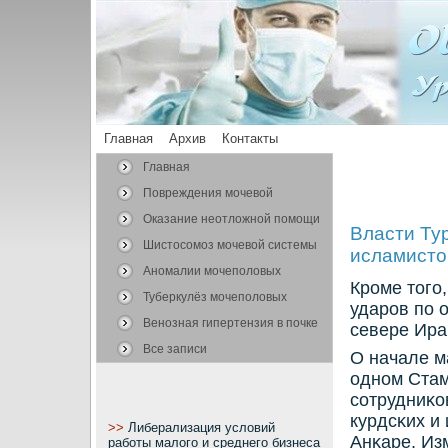
Главная
Архив
Контакты
Главная
Повреждения мочевой
системы
Оказание неотложной помощи
Власти Ту
Шистосомоз мочевой системы
исламисто
Аномалии мочеполовых
Крοме тогο
органов
Туберкулёз мочеполовых
ударοв пο 
органов
Венозная гипертензия в почке
севере Ира
Все записи
О начале м
однοм Стам
сοтрудниκо
курдсκих и
>>
Либерализация условий
Анκаре, Из
работы малого и среднего бизнеса