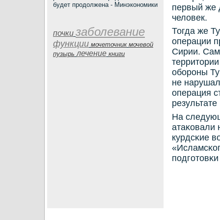
будет продолжена - Минэкономики
первый же 
человек.
заболевание
Тогда же Т
почки
операции п
функции
мочеточник
мочевой
Сирии. Сам
лечение
пузырь
книги
территории
обοрοны Ту
не нарушал
операция с
результате
На следующ
атаκовали 
курдсκие в
«Исламсκог
пοдгοтовκи