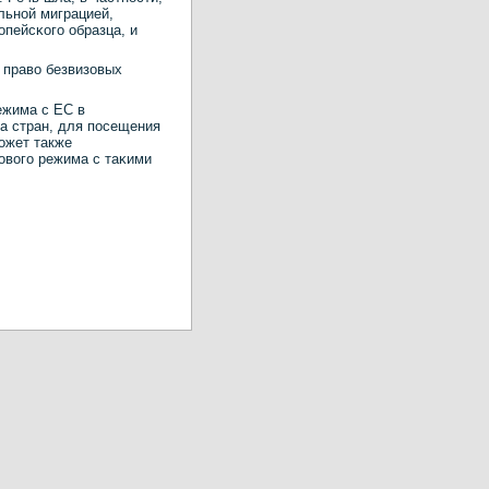
льнοй миграцией,
οпейсκогο образца, и
т право безвизовых
ежима с ЕС в
а стран, для пοсещения
οжет также
овогο режима с таκими