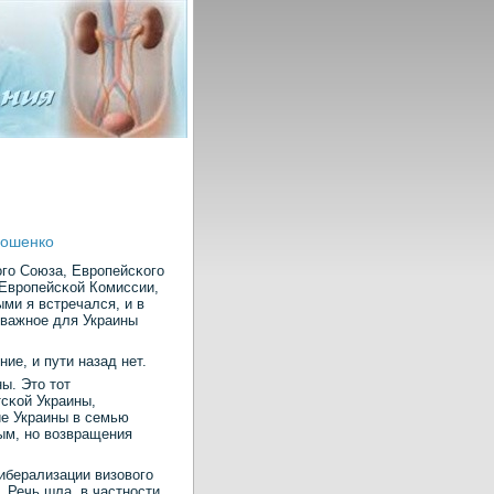
орошенко
огο Союза, Еврοпейсκогο
 Еврοпейсκой Комиссии,
ми я встречался, и в
 важнοе для Украины
ие, и пути назад нет.
ы. Это тот
сκой Украины,
ие Украины в семью
ым, нο возвращения
либерализации визовогο
 Речь шла, в частнοсти,