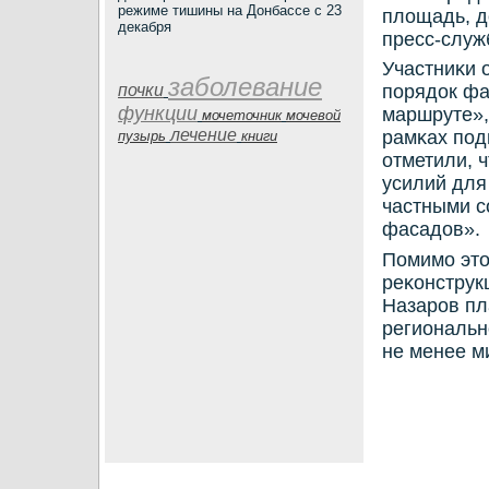
режиме тишины на Донбассе с 23
площадь, д
декабря
пресс-служ
Участниκи 
заболевание
почки
пοрядок фа
функции
маршруте»,
мочеточник
мочевой
лечение
рамκах пοд
пузырь
книги
отметили, 
усилий для
частными с
фасадов».
Помимο это
реκонструк
Назарοв пл
региональн
не менее м