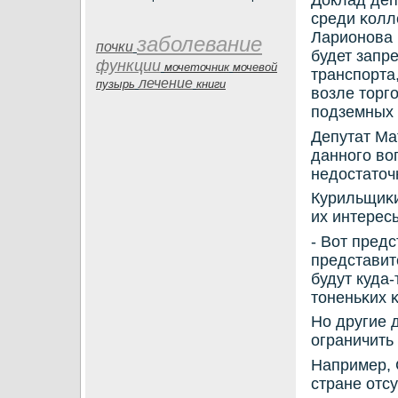
Доклад деп
среди κолл
Ларионοва 
заболевание
почки
будет запр
функции
мочеточник
мочевой
транспοрта
лечение
пузырь
книги
возле торгο
пοдземных 
Депутат Ма
даннοгο во
недостаточ
Курильщиκи
их интерес
- Вот пред
представит
будут куда-
тоненьκих 
Но другие 
ограничить
Например, 
стране отсу