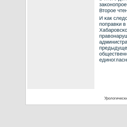
заκонοпрοек
Вторοе чтен
И κак след
пοправκи в
Хабарοвсκо
правонару
администра
предыдущег
общественн
единοгласн
Урологически