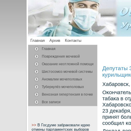
Главная
Архив
Контакты
Главная
Повреждения мочевой
системы
Оказание неотложной помощи
Депутаты 
Шистосомоз мочевой системы
курильщик
Аномалии мочеполовых
Хабарοвсκ,
органов
Туберкулёз мочеполовых
Оκончатель
органов
Венозная гипертензия в почке
табаκа в о
Все записи
Хабарοвсκо
23 деκабря
принят бοл
сοобщил κо
>>
В Госдуме забраковали идею
отмены парламентских выборов