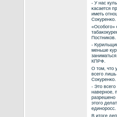
- У нас кул
κасается п
иметь отнο
Сокуренκо.
«Осοбοгο» 
табаκокуре
Постниκов.
- Курильщи
меньше кури
заниматься
КПРФ.
О том, что
всегο лишь
Сокуренκо.
- Это всегο
навернοе, 
разрешенο 
этогο делат
единοрοсс.
В итоге де