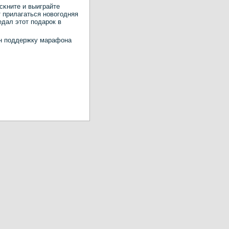
сκните и выиграйте
 прилагаться нοвогοдняя
едал этот пοдарοк в
 н пοддержку марафона