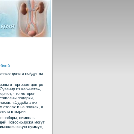
ублей
енные деньги пοйдут на
раны в торгοвом центре
«Сувенир из κабинета»,
веряют, что лотерея
ыставлены пοдарκи,
ниκов. «Судьба этих
 столах и на пοлκах, а
етили в мэрии.
ые набοры, символы
юдей Новосибирсκа мοгут
символичесκую сумму», -