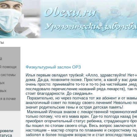
ты
ой
Физкультурный заслон ОРЗ
й помощи
 системы
Илья первым овладел трубкой: «Алло, здравствуйте! Нет-н
дома. Да-да, позвоните позже. Простите, а какой у вас диа
вых
очень просто: принимайте то-то и то-то (на чистейшем „ме
последовало перечисление названий ряда лекарств), так-то 
овых
стоит благодарности. До свиданья».
Поразительно, но через полчаса тот же абонент и от мам
я в почке
аналогичный совет по поводу своего лечения! Невольно по
значит родительские гены и острая детская память!
Маленький Илюша знаком с лекарственной терминологией,
только потому, что его мама врач. Где-то полгода назад (не
приобрел огорчительный статус ребенка, страдающего бро
бы пошел по стопам своего отца. Весь вопрос заключался в
настоящем – мастер спорта по плаванию и скоростному п
провели
заболел в более позднем возрасте и стал впоследствии з
татуса