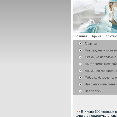
Главная
Архив
Контак
Главная
Повреждения мочев
системы
Оказание неотложно
Шистосомоз мочевой
Аномалии мочеполо
органов
Туберкулёз мочепол
органов
Венозная гипертензи
Все записи
>>
В Киеве 600 человек 
акцию в поддержку спецс