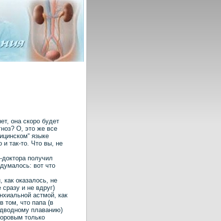
ет, она скоро будет
гноз? О, это же все
дицинском“ языке
и так-то. Что вы, не
ы-доктора получил
думалось: вот что
 как оказалось, не
 сразу и не вдруг)
нхиальной астмой, как
 том, что папа (в
одводному плаванию)
доровым только