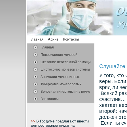
Главная
Архив
Контакты
Главная
Повреждения мочевой
системы
Оказание неотложной помощи
Слушайте 
Шистосомоз мочевой системы
У того, кто
Аномалии мочеполовых
веры. Если
органов
Туберкулёз мочеполовых
вряд ли че
органов
Венозная гипертензия в почке
Всякий раз,
счастлив… 
Все записи
хватает ве
второй: нач
должен это
>>
В Госдуме предлагают ввести
Если ты сч
для ресторанов лимит на