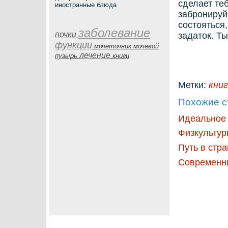
сделает теб
иностранные блюда
забронируй
состояться
заболевание
почки
задаток. Т
функции
мочеточник
мочевой
лечение
пузырь
книги
Метки:
кни
Похожие с
Идеальное
Физкультур
Путь в стр
Современны