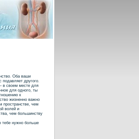
нство. Оба ваши
с подавляет другого.
– в своем месте для
нное для одного, ты
отношению к
ство жизненно важно
м пространстве, чем
ой волей и
ства, чем большинству
о тебе нужно больше