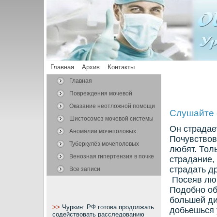
Главная
Архив
Контакты
Главная
Повреждения мочевой
системы
Оказание неотложной помощи
Слушайте 
Шистосомоз мочевой системы
Он страдае
Аномалии мочеполовых
Почувствова
органов
Туберкулёз мочеполовых
любят. Толь
органов
Венозная гипертензия в почке
страдание,
страдать д
Все записи
Посеяв люб
Подобно об
большей ди
>>
Чуркин: РФ готова продолжать
добьешься 
содействовать расследованию