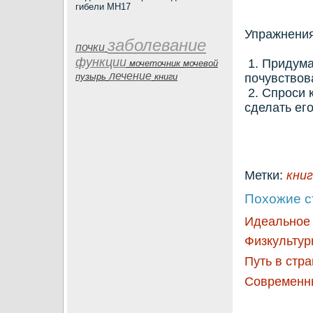
гибели MH17
Упражнения
заболевание
почки
функции
1. Придумай
мочеточник
мочевой
лечение
пузырь
книги
почувствов
2. Спроси 
сделать его
Метки:
кни
Похожие с
Идеальное
Физкультур
Путь в стр
Современны