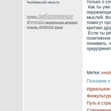
только о с
Челябинской области
Как ты уже
окружающих
заболевание
почки
мыслей. Во
функции
помогут пр
мочеточник
мочевой
лечение
пузырь
книги
критике др
Если ты ре
позитивное
понимать, 
предпринят
Метки:
кни
Похожие с
Идеальное
Физкультур
Путь в стр
Современны