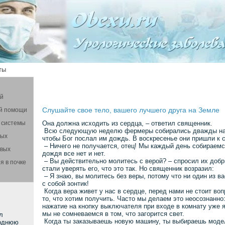
ты
ой
Слушайте свое тело, вашего лучшего друга на Земле
й помощи
 системы
Она должна исходить из сердца, – ответил священник.
Всю следующую неделю фермеры собирались дважды на 
вых
чтобы Бог послал им дождь. В воскресенье они пришли к 
– Ничего не получается, отец! Мы каждый день собираемс
овых
дождя все нет и нет.
– Вы действительно молитесь с верой? – спросил их доб
я в почке
стали уверять его, что это так. Но священник возразил:
– Я знаю, вы молитесь без веры, потому что ни один из ва
с собой зонтик!
Когда вера живет у нас в сердце, перед нами не стоит во
то, что хотим получить. Часто мы делаем это неосознанно
нажатие на кнопку выключателя при входе в комнату уже 
мы не сомневаемся в том, что загорится свет.
л
Когда ты заказываешь новую машину, ты выбираешь модел
годнюю