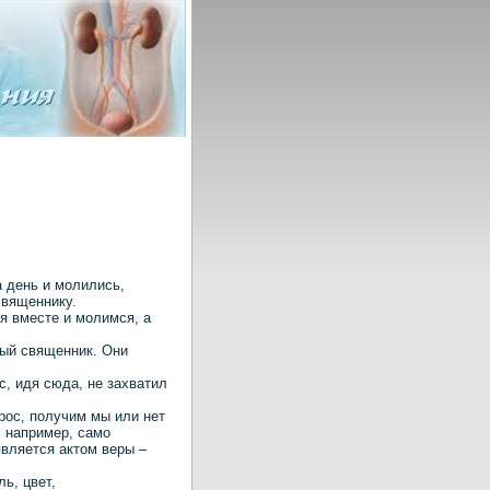
день и молились,
священнику.
я вместе и молимся, а
рый священник. Они
с, идя сюда, не захватил
прос, получим мы или нет
: например, само
является актом веры –
ь, цвет,