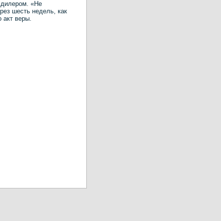
 дилером. «Не
рез шесть недель, как
о акт веры.