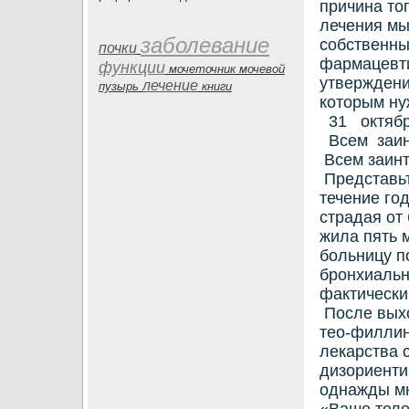
причина то
лечения мы
заболевание
собственны
почки
фармацевт
функции
мочеточник
мочевой
утверждени
лечение
пузырь
книги
которым ну
31 октяб
Всем заин
Всем заин
Представьт
течение го
страдая от
жила пять 
больницу п
бронхиальн
фактически
После выхо
тео-филлин
лекарства 
дизориенти
однажды м