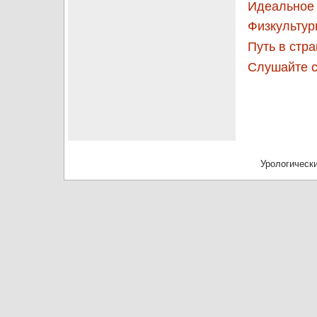
Идеальное
Физкультур
Путь в стр
Слушайте с
Урологически