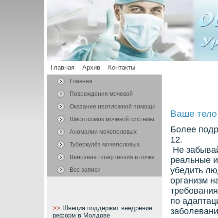
Главная
Архив
Контакты
Главная
Повреждения мочевой
системы
Оказание неотложной помощи
Ваше тело
Шистосомоз мочевой системы
Более подр
Аномалии мочеполовых
12.
органов
Туберкулёз мочеполовых
Не забывай
органов
Венозная гипертензия в почке
реальные и
убедить лю
Все записи
организм на
требования
по адаптац
>>
Швеция поддержит внедрение
заболевани
реформ в Молдове