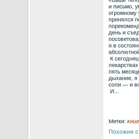
«Ваше тело
и письмо, у
огромному 
принялся п
порекоменд
день и съе
посоветова
я в состоян
абсолютной
К сегодняш
лекарствах
пять месяц
дыхание, я
соли — и в
И...
Метки:
кни
Похожие с