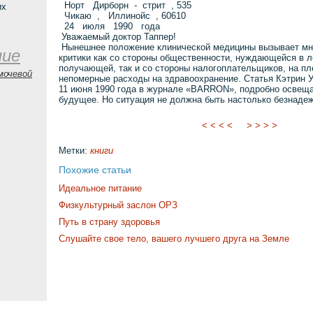
Норт Дирборн - стрит , 535
их
Чикаю , Иллинойс , 60610
24 июля 1990 года
Уважаемый доктор Таппер!
Нынешнее положение клинической медицины вызывает мн
ние
критики как со стороны общественности, нуждающейся в ле
получающей, так и со стороны налогоплательщиков, на пл
мочевой
непомерные расходы на здравоохранение. Статья Кэтрин У
11 июня 1990 года в журнале «BARRON», подробно освещ
будущее. Но ситуация не должна быть настолько безнаде
< < < <
> > > >
Метки:
книги
Похожие статьи
Идеальное питание
Физкультурный заслон ОРЗ
Путь в страну здоровья
Слушайте свое тело, вашего лучшего друга на Земле