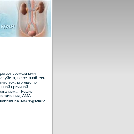
сделает возможными
луйста, не оставайтесь
ите тех, кто еще не
пенной причиной
организма. Решив
звоживания, АМА
кованные на последующих