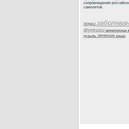
сопровождения российск
самолетов
заболева
почки
функции
мочеточник
лечение
пузырь
книги