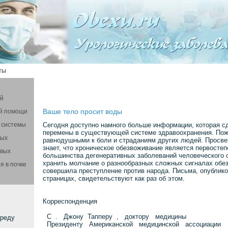
ты
ой
Ваше тело просит воды
й помощи
 системы
Сегодня доступно намного больше информации, которая 
перемены в существующей системе здравоохранения. Пожа
вых
равнодушными к боли и страданиям других людей. Просвет
знает, что хроническое обезвоживание является первосте
овых
большинства дегенеративных заболеваний человеческого 
хранить молчание о разнообразных сложных сигналах обе
я в почке
совершила преступление против народа. Письма, опубли
страницах, свидетельствуют как раз об этом.
Корреспонденция
С . Джону Тапперу , доктору медицины
среду
Президенту Американской медицинской ассоциации