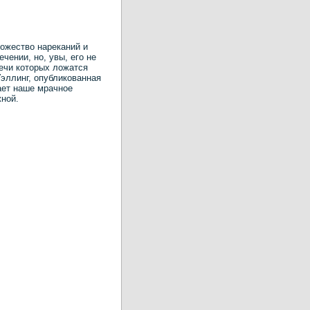
ожество нареканий и
чении, но, увы, его не
ечи которых ложатся
эллинг, опубликованная
ает наше мрачное
жной.