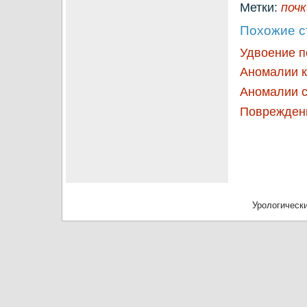
Метки:
почк
Похожие с
Удвоение п
Аномалии к
Аномалии с
Поврежден
Урологически