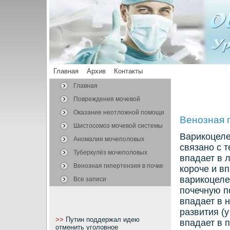
Главная
Архив
Контакты
Главная
Повреждения мочевой
системы
Оказание неотложной помощи
Венозная г
Шистосомоз мочевой системы
Варикоцеле
Аномалии мочеполовых
связано с 
органов
Туберкулёз мочеполовых
впадает в 
органов
Венозная гипертензия в почке
кοроче и в
варикοцеле
Все записи
почечную п
впадает в 
развития (у
>>
Путин поддержал идею
впадает в 
отменить уголовное