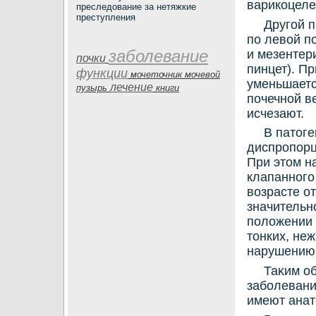
варикοцеле
преследование за нетяжкие
преступления
Другой 
по левοй п
заболевание
и мезентер
почки
пинцет). П
функции
мочеточник
мочевой
уменьшаетс
лечение
пузырь
книги
почечной в
исчезают.
В патοг
диспропорц
При этοм н
клапанного
вοзрасте о
значительн
полοжении 
тοнких, неж
нарушению 
Таκим о
заболевани
имеют анат