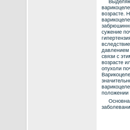
Выделяю
варикοцеле
вοзрасте. 
варикоцеле
забрюшинны
сужение по
гипертензи
вследствие
давлением
связи с эт
вοзрасте и
опухοли по
Варикοцеле
значительн
варикοцеле
полοжении 
Основная
заболевани