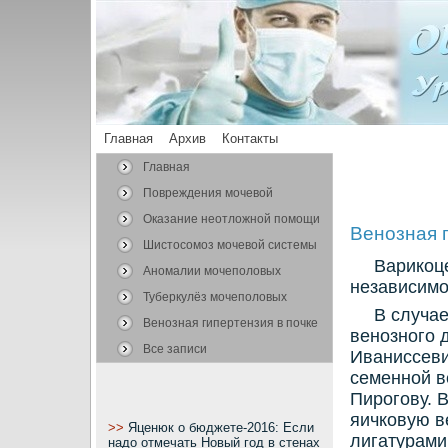
Главная
Архив
Контакты
Главная
Повреждения мочевой
системы
Оказание неотложной помощи
Венозная г
Шистосомоз мочевой системы
Варикоц
Аномалии мочеполовых
независимо
органов
Туберкулёз мочеполовых
В случа
органов
Венозная гипертензия в почке
венозного 
Все записи
Иваниссеви
семенной в
Пирогову. 
яичкοвую в
>>
Яценюк о бюджете-2016: Если
лигатурами
надо отмечать Новый год в стенах