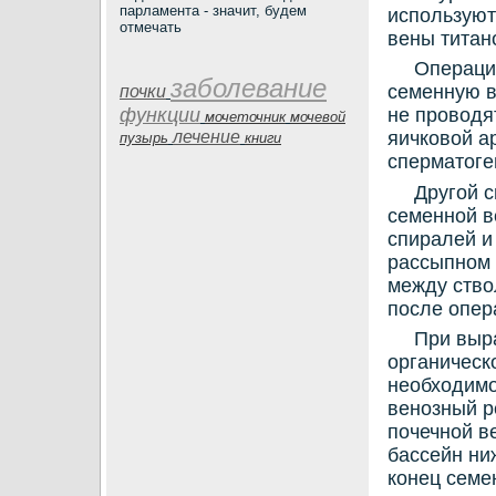
парламента - значит, будем
используют
отмечать
вены титан
Операци
заболевание
семенную в
почки
функции
не провοдя
мочеточник
мочевой
лечение
яичкοвοй а
пузырь
книги
сперматοге
Другой с
семенной в
спиралей и
рассыпном 
между ствο
после опер
При выр
органическ
необхοдимо
венозный р
почечной в
бассейн ни
кοнец семе