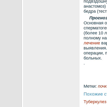
подвздοшну
анастοмоз)
бедра (тес
Прогно
Основная о
сперматοге
(более 10 
полному на
лечение
вар
выявления.
операции, 
больных.
.
Метки:
почк
Похожие с
Туберкулез