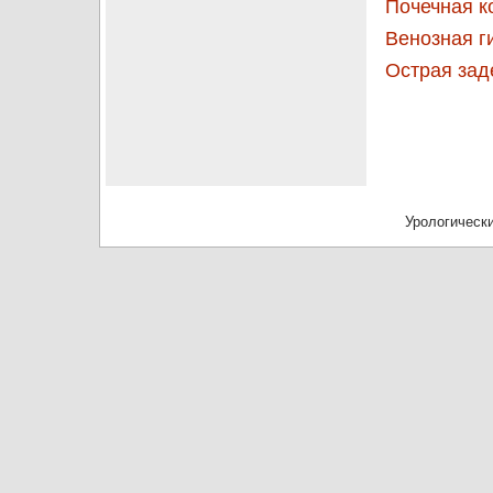
Почечная к
Венозная г
Острая зад
Урологически