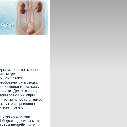
иры становятся менее
слоты для
ы, они легко
еобразуются в сахар.
копившиеся в них жиры
ьности. Для этого они
расщепляющий жиры.
 что активность энзимов
ность к расщеплению
и жиры, мозгу
ти сжигающих жир
бой диеты должны стать
льным воздействием на