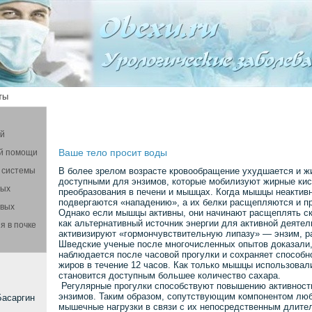
ты
ой
Ваше тело просит воды
й помощи
 системы
В более зрелом возрасте кровообращение ухудшается и ж
доступными для энзимов, которые мобилизуют жирные ки
вых
преобразования в печени и мышцах. Когда мышцы неактивн
подвергаются «нападению», а их белки расщепляются и пр
овых
Однако если мышцы активны, они начинают расщеплять с
как альтернативный источник энергии для активной деятел
я в почке
активизируют «гормончувствительную липазу» — энзим, 
Шведские ученые после многочисленных опытов доказали,
наблюдается после часовой прогулки и сохраняет способ
жиров в течение 12 часов. Как только мышцы использовал
становится доступным большее количество сахара.
Регулярные прогулки способствуют повышению активнос
энзимов. Таким образом, сопутствующим компонентом лю
Басаргин
мышечные нагрузки в связи с их непосредственным длите