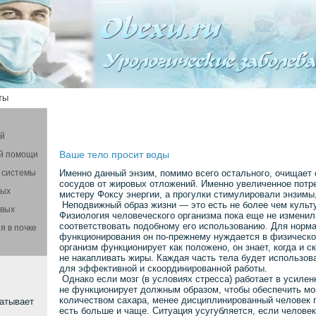
ты
ой
Ваше тело просит воды
й помощи
 системы
Именно данный энзим, помимо всего остального, очищает 
сосудов от жировых отложений. Именно увеличенное потр
вых
мистеру Фоксу энергии, а прогулки стимулировали энзим
Неподвижный образ жизни — это есть не более чем культ
овых
Физиология человеческого организма пока еще не изменил
соответствовать подобному его использованию. Для норм
я в почке
функционирования он по-прежнему нуждается в физическо
организм функционирует как положено, он знает, когда и с
не накапливать жиры. Каждая часть тела будет использов
для эффективной и скоординированной работы.
Однако если мозг (в условиях стресса) работает в усилен
не функционирует должным образом, чтобы обеспечить м
количеством сахара, менее дисциплинированный человек
атывает
есть больше и чаще. Ситуация усугубляется, если челове