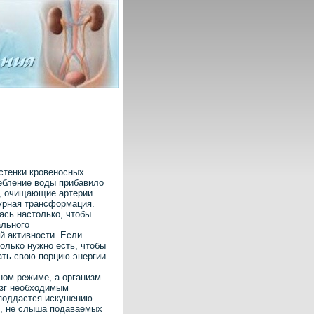
стенки кровеносных
ебление воды прибавило
ы, очищающие артерии.
урная трансформация.
ась настолько, чтобы
ального
й активности. Если
колько нужно есть, чтобы
ать свою порцию энергии
ном режиме, а организм
озг необходимым
 поддастся искушению
к, не слыша подаваемых